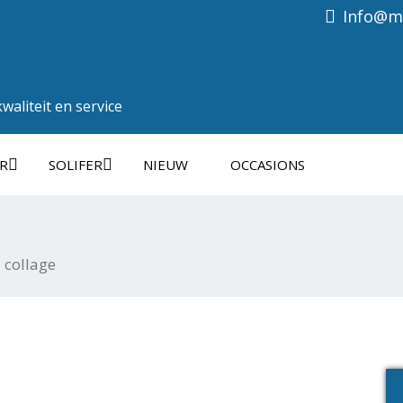
Info@ma
aliteit en service
R
SOLIFER
NIEUW
OCCASIONS
collage