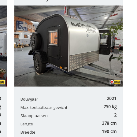
8
2021
Bouwjaar
g
750 kg
Max. toelaatbaar gewicht
3
2
Slaapplaatsen
m
378 cm
Lengte
m
190 cm
Breedte