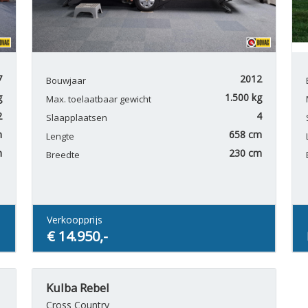
7
2012
Bouwjaar
g
1.500 kg
Max. toelaatbaar gewicht
2
4
Slaapplaatsen
m
658 cm
Lengte
m
230 cm
Breedte
Verkoopprijs
€ 14.950,-
Kulba Rebel
Cross Country