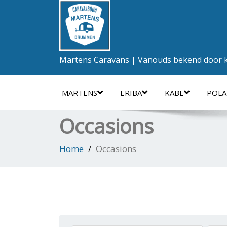
Martens Caravans | Vanouds bekend door kw
MARTENS
ERIBA
KABE
POLA
Occasions
Home
Occasions