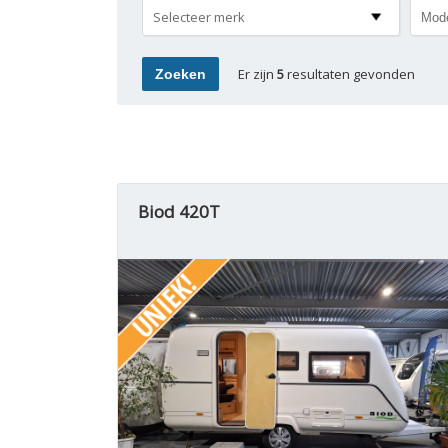
Selecteer merk
Er zijn
5
resultaten gevonden
Biod 420T