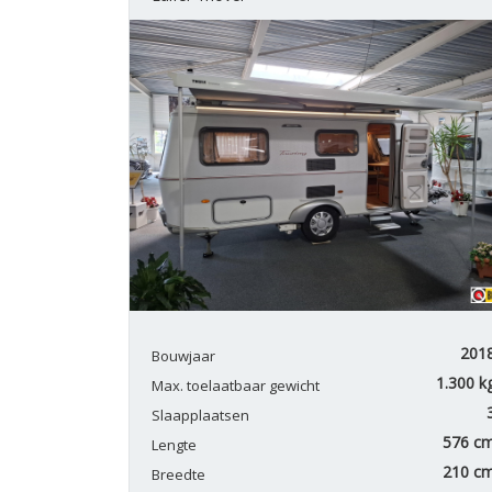
201
Bouwjaar
1.300 k
Max. toelaatbaar gewicht
Slaapplaatsen
576 c
Lengte
210 c
Breedte