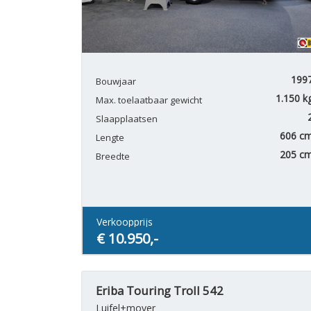
199
Bouwjaar
1.150 k
Max. toelaatbaar gewicht
Slaapplaatsen
606 c
Lengte
205 c
Breedte
Verkoopprijs
€ 10.950,-
Eriba Touring Troll 542
Luifel+mover