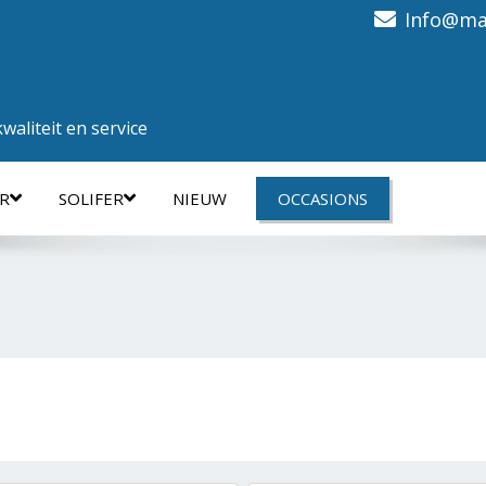
Info@ma
aliteit en service
R
SOLIFER
NIEUW
OCCASIONS