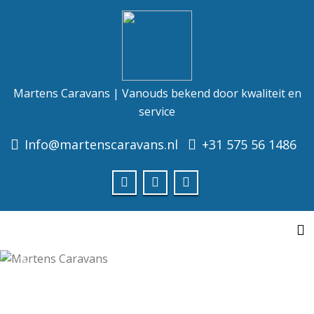
Martens Caravans | Vanouds bekend door kwaliteit en
service
Info@martenscaravans.nl
+31 575 56 1486
Welkom bij Martens Caravans
VANOUDS BEKEND DOOR KWALITEIT EN SERVICE
To