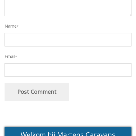
Name
*
Email
*
Welkom bij Martens Caravans