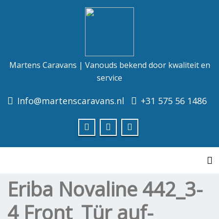
Martens Caravans | Vanouds bekend door kwaliteit en
service
Info@martenscaravans.nl
+31 575 56 1486
To
Eriba Novaline 442_3-
4 Front_Tür auf-