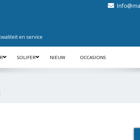
Info@ma
aliteit en service
R
SOLIFER
NIEUW
OCCASIONS
g