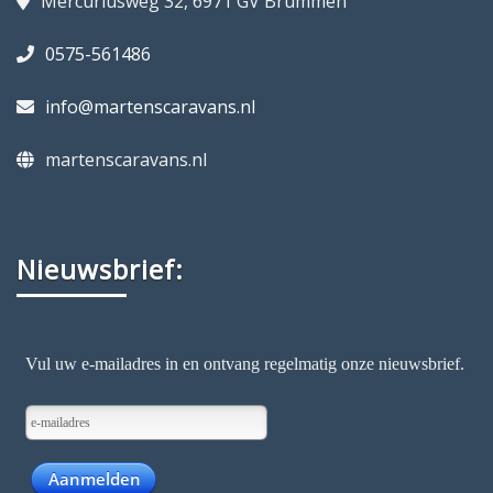
Mercuriusweg 32, 6971 GV Brummen
0575-561486
info@martenscaravans.nl
martenscaravans.nl
Nieuwsbrief: