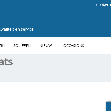
Info@ma
aliteit en service
R
SOLIFER
NIEUW
OCCASIONS
ats